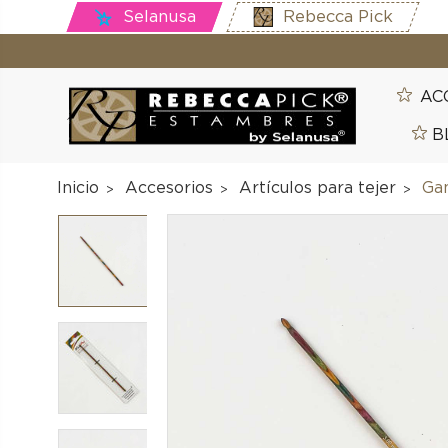
Selanusa
Rebecca Pick
AC
B
Inicio
Accesorios
Artículos para tejer
Ga