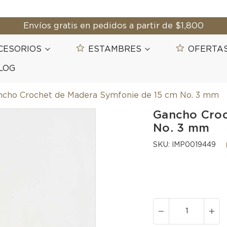
Envíos gratis en pedidos a partir de $1,800
CESORIOS
ESTAMBRES
OFERTA
LOG
ncho Crochet de Madera Symfonie de 15 cm No. 3 mm
Gancho Croc
No. 3 mm
SKU:
IMP0019449
DISMINUIR
AU
LA
LA