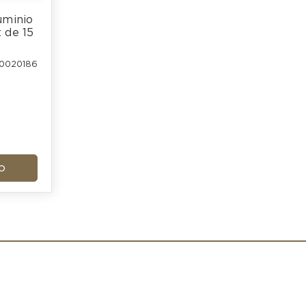
minio 
de 15 
P0020186
o