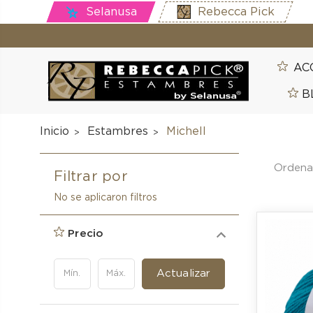
Selanusa
Rebecca Pick
AC
B
Inicio
Estambres
Michell
Ordenar
Filtrar por
No se aplicaron filtros
Precio
Actualizar