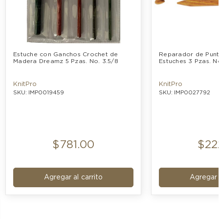
Estuche con Ganchos Crochet de 
Reparador de Punt
Madera Dreamz 5 Pzas. No. 3.5/8
Estuches 3 Pzas. No
KnitPro
KnitPro
SKU: IMP0019459
SKU: IMP0027792
$781.00
$22
Agregar al carrito
Agregar a