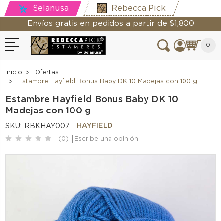
Selanusa
Rebecca Pick
Envíos gratis en pedidos a partir de $1,800
0
Inicio
Ofertas
Estambre Hayfield Bonus Baby DK 10 Madejas con 100 g
Estambre Hayfield Bonus Baby DK 10
Madejas con 100 g
HAYFIELD
SKU:
RBKHAY007
(0)
Escribe una opinión