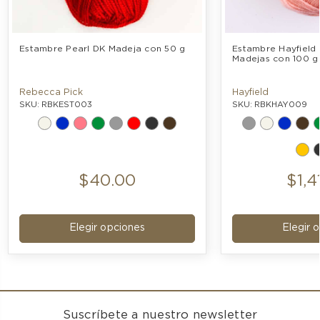
Estambre Pearl DK Madeja con 50 g
Estambre Hayfield 
Madejas con 100 g
Rebecca Pick
Hayfield
SKU: RBKEST003
SKU: RBKHAY009
$40.00
$1,4
Elegir opciones
Elegir 
Suscríbete a nuestro newsletter