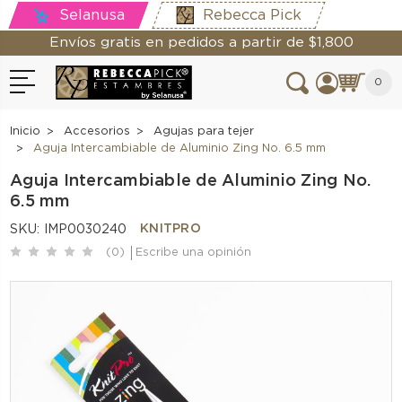
Selanusa
Rebecca Pick
Envíos gratis en pedidos a partir de $1,800
0
Inicio
Accesorios
Agujas para tejer
Aguja Intercambiable de Aluminio Zing No. 6.5 mm
Aguja Intercambiable de Aluminio Zing No.
6.5 mm
KNITPRO
SKU:
IMP0030240
(0)
Escribe una opinión